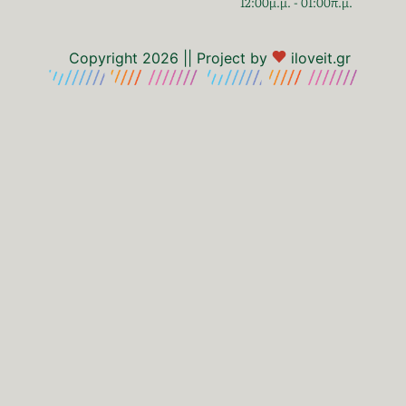
12:00μ.μ. - 01:00π.μ.
Copyright 2026 || Project by
iloveit.gr