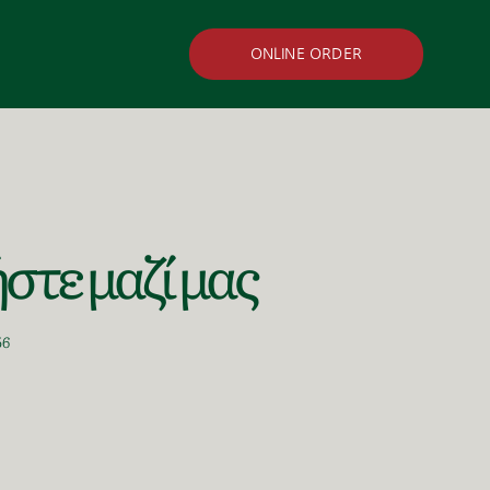
ONLINE ORDER
στε μαζί μας
56