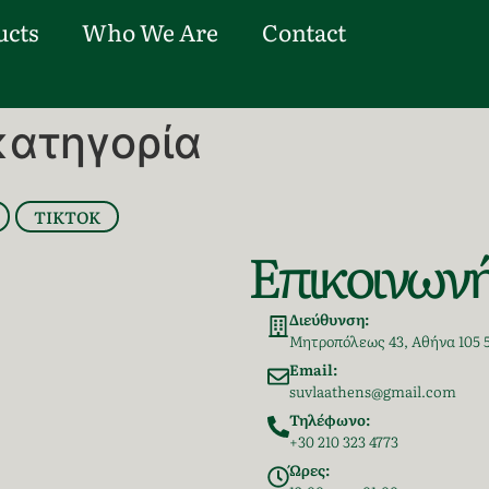
ucts
Who We Are
Contact
κατηγορία
TIKTOK
Eπικοινωνή
Διεύθυνση:
Μητροπόλεως 43, Αθήνα 105 
Email:
suvlaathens@gmail.com
Τηλέφωνο:
+30 210 323 4773
Ώρες: